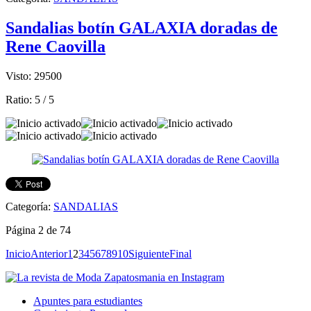
Sandalias botín GALAXIA doradas de
Rene Caovilla
Visto: 29500
Ratio:
5
/
5
Categoría:
SANDALIAS
Página 2 de 74
Inicio
Anterior
1
2
3
4
5
6
7
8
9
10
Siguiente
Final
Apuntes para estudiantes