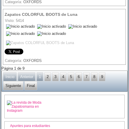
Categoría:
OXFORDS
Zapatos COLORFUL BOOTS de Luna
Visto: 5414
Ratio:
5
/
5
Categoría:
OXFORDS
Página 1 de 9
Inicio
Anterior
1
2
3
4
5
6
7
8
9
Siguiente
Final
Apuntes para estudiantes