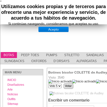
"
Utilizamos cookies propias y de terceros para
ofrecerte una mejor experiencia y servicio, de
acuerdo a tus hábitos de navegación.
Si continúas navegando, consideramos que aceptas su uso.
Acepto
BOTAS
PEEP TOES
PUMPS
STILETTO
SANDALIAS
SLINGBACKS
OXFORDS
D´ORSAYS
ALPARGATAS
P
Botines bicolor COLETTE de Audle
MAIN MENU
Visto: 3540
INICIO
Ratio:
5
/
5
Diseñadores
Por
favor,
Arte
vote
Noticias
Outfits
Escribir un comentario
Sitemap