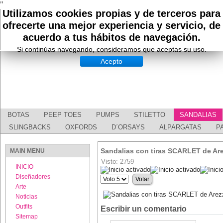
"
Utilizamos cookies propias y de terceros para
ofrecerte una mejor experiencia y servicio, de
acuerdo a tus hábitos de navegación.
Si continúas navegando, consideramos que aceptas su uso.
Acepto
BOTAS
PEEP TOES
PUMPS
STILETTO
SANDALIAS
SLINGBACKS
OXFORDS
D´ORSAYS
ALPARGATAS
P
Sandalias con tiras SCARLET de Ar
MAIN MENU
Visto: 2759
INICIO
Ratio:
5
/
5
Diseñadores
Por
favor,
Arte
vote
Noticias
Outfits
Escribir un comentario
Sitemap