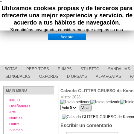
"
Utilizamos cookies propias y de terceros para
ofrecerte una mejor experiencia y servicio, de
acuerdo a tus hábitos de navegación.
Si continúas navegando, consideramos que aceptas su uso.
Acepto
BOTAS
PEEP TOES
PUMPS
STILETTO
SANDALIAS
SLINGBACKS
OXFORDS
D´ORSAYS
ALPARGATAS
P
Calzado GLITTER GRUESO de Kann
MAIN MENU
Visto: 2628
INICIO
Ratio:
5
/
5
Diseñadores
Por
favor,
Arte
vote
Noticias
Outfits
Escribir un comentario
Sitemap