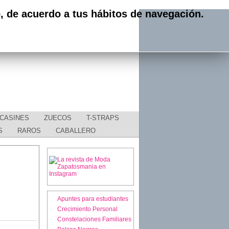
o, de acuerdo a tus hábitos de navegación.
CASINES
ZUECOS
T-STRAPS
S
RAROS
CABALLERO
Apuntes para estudiantes
Crecimiento Personal
Constelaciones Familiares