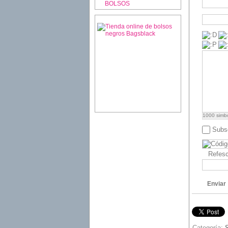
BOLSOS
1000
simb
Subsc
Refesc
Enviar
Categoría: