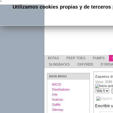
"
Utilizamos cookies propias y de terceros 
BOTAS
PEEP TOES
PUMPS
SLINGBACKS
OXFORDS
D´ORS
Zapatos d
MAIN MENU
Visto: 3299
INICIO
Ratio:
5
/
5
Diseñadores
Por
favor,
Arte
vote
Noticias
Outfits
Escribir 
Sitemap